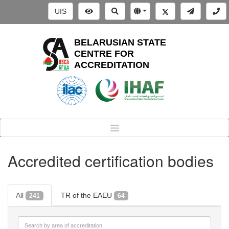
UIS
BELARUSIAN STATE
CENTRE FOR
ACCREDITATION
Accredited certification bodies
All
TR of the EAEU
241
64