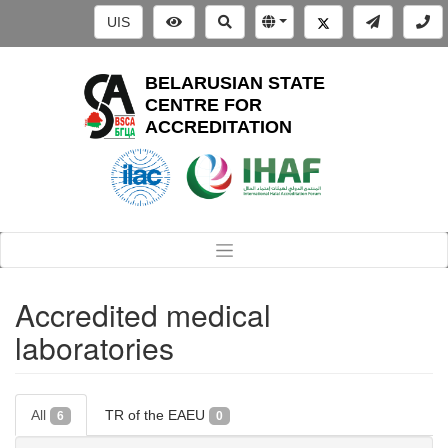
UIS
BELARUSIAN STATE
CENTRE FOR
ACCREDITATION
Accredited medical
laboratories
All
TR of the EAEU
6
0