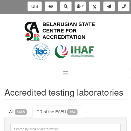
UIS
BELARUSIAN STATE
CENTRE FOR
ACCREDITATION
Accredited testing laboratories
All
TR of the EAEU
6465
364