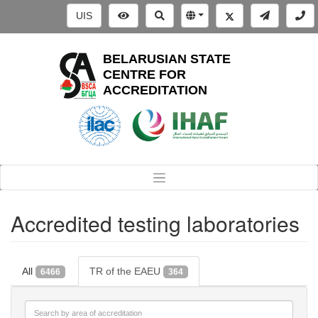
UIS
BELARUSIAN STATE
CENTRE FOR
ACCREDITATION
Accredited testing laboratories
All
TR of the EAEU
6466
364