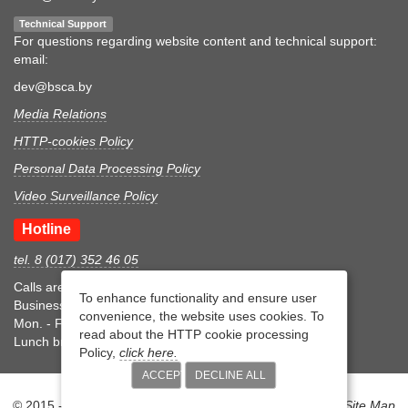
Technical Support
For questions regarding website content and technical support:
email:
dev@bsca.by
Media Relations
HTTP-cookies Policy
Personal Data Processing Policy
Video Surveillance Policy
Hotline
tel. 8 (017) 352 46 05
Calls are accepted during business hours
To enhance functionality and ensure user
Business hours
convenience, the website uses cookies. To
Mon. - Fri.: 8:30-17:15
read about the HTTP cookie processing
Lunch break 12:00-12:45
Policy,
click here.
ACCEPT
DECLINE ALL
© 2015 - 2026 Belarusian State Centre for Accreditation |
Site Map