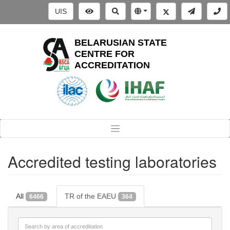
UIS
BELARUSIAN STATE
CENTRE FOR
ACCREDITATION
Accredited testing laboratories
All
TR of the EAEU
6466
364