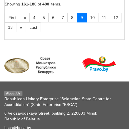
Showing
161-180
of
480
items.
First
«
4
5
6
7
8
9
10
11
12
13
»
Last
About Us
Republican Unitary Enterprise "Belarusian State Centre for
Accreditation" (State Enterprise "BSCA")
6 Velozavodskaya Street, building 2, 220033 Minsk
Republic of Belarus.
bsca@bsca.by