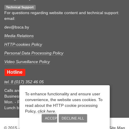
Technical Support
For questions regarding website content and technical support:
email:
dev@bsca.by
Media Relations
HTTP-cookies Policy
Personal Data Processing Policy
Video Surveillance Policy
Hotline
tel. 8 (017) 352 46 05
Calls are accepted during business hours
To enhance functionality and ensure user
Business hours
convenience, the website uses cookies. To
Mon. - Fri.: 8:30-17:15
read about the HTTP cookie processing
Lunch break 12:00-12:45
Policy,
click here.
ACCEPT
DECLINE ALL
© 2015 - 2026 Belarusian State Centre for Accreditation |
Site Map