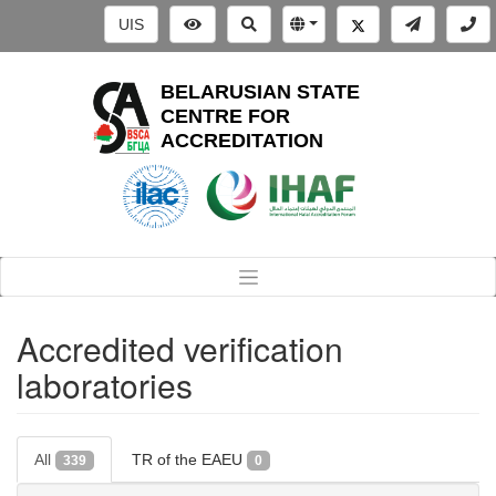
UIS
BELARUSIAN STATE
CENTRE FOR
ACCREDITATION
Accredited verification
laboratories
All
TR of the EAEU
339
0