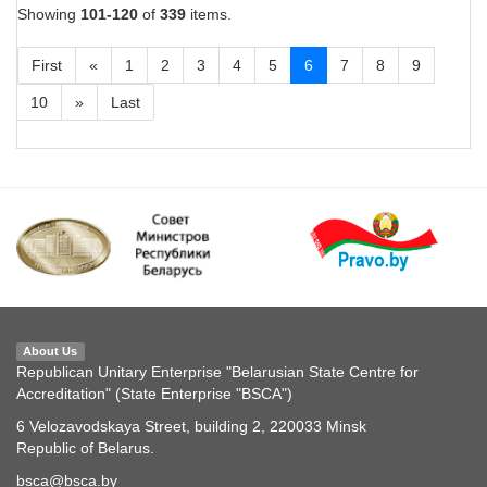
Showing
101-120
of
339
items.
First
«
1
2
3
4
5
6
7
8
9
10
»
Last
About Us
Republican Unitary Enterprise "Belarusian State Centre for
Accreditation" (State Enterprise "BSCA")
6 Velozavodskaya Street, building 2, 220033 Minsk
Republic of Belarus.
bsca@bsca.by