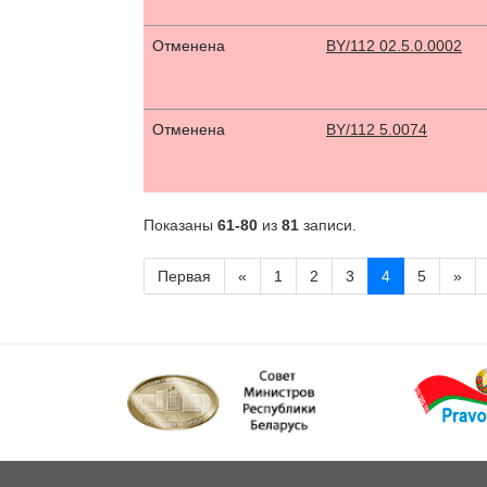
Отменена
BY/112 02.5.0.0002
Отменена
BY/112 5.0074
Показаны
61-80
из
81
записи.
Первая
«
1
2
3
4
5
»