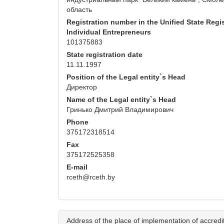
область
Registration number in the Unified State Regis
Individual Entrepreneurs
101375883
State registration date
11.11.1997
Position of the Legal entity`s Head
Директор
Name of the Legal entity`s Head
Гринько Дмитрий Владимирович
Phone
375172318514
Fax
375172525358
E-mail
rceth@rceth.by
Address of the place of implementation of accredita