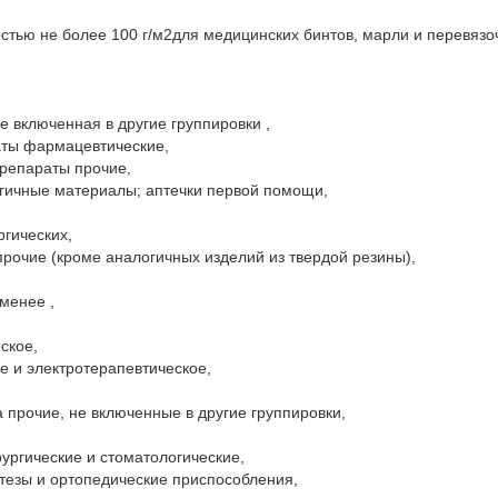
стью не более 100 г/м2для медицинских бинтов, марли и перевязо
включенная в другие группировки ,

ты фармацевтические,

репараты прочие,

гичные материалы; аптечки первой помощи,

гических,

рочие (кроме аналогичных изделий из твердой резины), 

енее ,

кое,

 и электротерапевтическое,

 прочие, не включенные в другие группировки,

ргические и стоматологические,

тезы и ортопедические приспособления,
