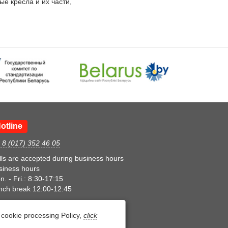
 кресла и их части,

otline
. 8 (017) 352 46 05
lls are accepted during business hours
siness hours
. - Fri.: 8:30-17:15
nch break 12:00-12:45
cookie processing Policy,
click