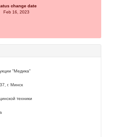
tatus change date
Feb 16, 2023
укции "Медика"
7, г. Минск
цинской техники
а