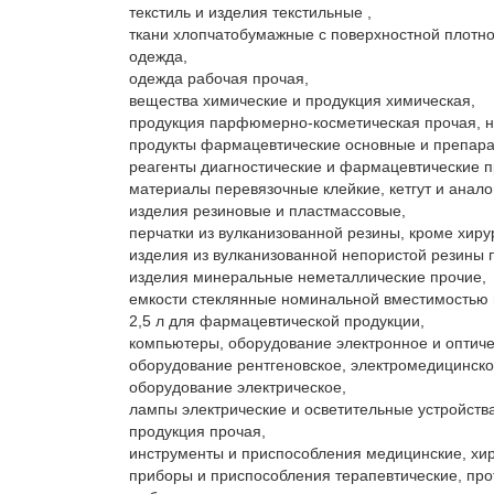
текстиль и изделия текстильные ,

ткани хлопчатобумажные с поверхностной плотно
одежда,

одежда рабочая прочая,

вещества химические и продукция химическая,

продукция парфюмерно-косметическая прочая, не 
продукты фармацевтические основные и препара
реагенты диагностические и фармацевтические п
материалы перевязочные клейкие, кетгут и анало
изделия резиновые и пластмассовые,

перчатки из вулканизованной резины, кроме хирур
изделия из вулканизованной непористой резины п
изделия минеральные неметаллические прочие,

емкости стеклянные номинальной вместимостью м
2,5 л для фармацевтической продукции,

компьютеры, оборудование электронное и оптичес
оборудование рентгеновское, электромедицинское
оборудование электрическое,

лампы электрические и осветительные устройства
продукция прочая,

инструменты и приспособления медицинские, хиру
приборы и приспособления терапевтические, про