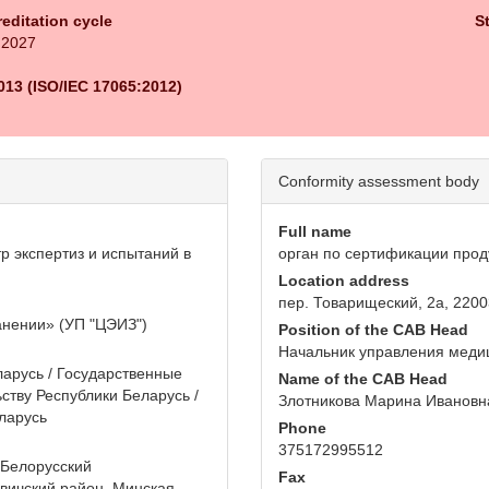
reditation cycle
S
 2027
013 (ISO/IEC 17065:2012)
Conformity assessment body
Full name
р экспертиз и испытаний в
орган по сертификации прод
Location address
пер. Товарищеский, 2а, 22003
анении» (УП "ЦЭИЗ")
Position of the CAB Head
Начальник управления меди
арусь / Государственные
Name of the CAB Head
ству Республики Беларусь /
Злотникова Марина Ивановн
ларусь
Phone
375172995512
-Белорусский
Fax
вичский район, Минская