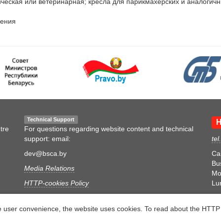
ческая или ветеринарная; кресла для парикмахерских и аналогичные
Technical Support
H
tre
For questions regarding website content and technical
support: email:
tel
dev@bsca.by
Ca
Bu
Media Relations
Mon
HTTP-cookies Policy
Lu
Personal Data Processing Policy
e user convenience, the website uses cookies. To read about the HTTP 
Video Surveillance Policy