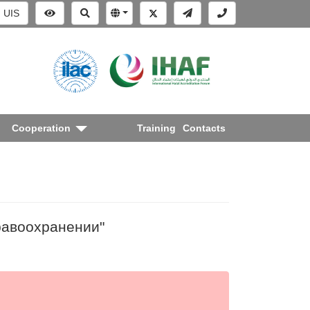
UIS
Cooperation
Training
Contacts
равоохранении"