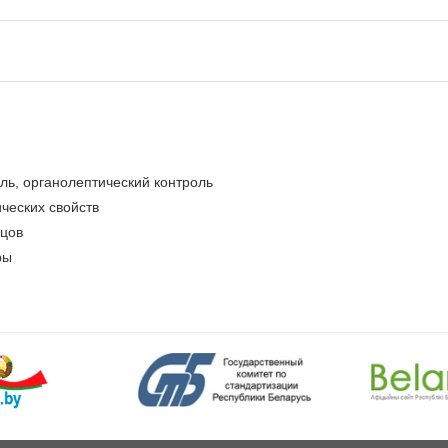
ь, органолептический контроль
ческих свойств
зцов
ры