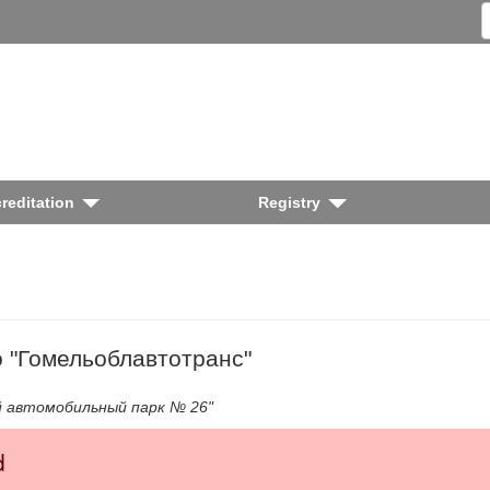
reditation
Registry
 "Гомельоблавтотранс"
й автомобильный парк № 26"
d