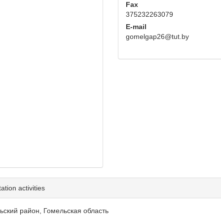
Fax
375232263079
E-mail
gomelgap26@tut.by
tion activities
льский район, Гомельская область