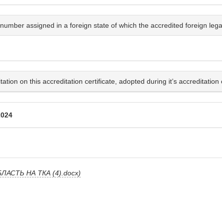
number assigned in a foreign state of which the accredited foreign legal 
ion on this accreditation certificate, adopted during it’s accreditation 
2024
ЛАСТЬ НА ТКА (4).docx)