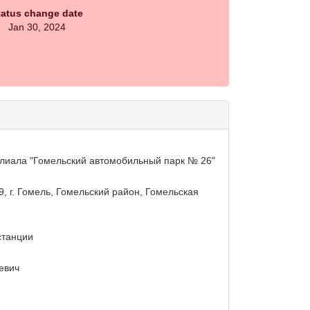
tatus change date
Jan 30, 2024
лиала "Гомельский автомобильный парк № 26"
9, г. Гомель, Гомельский район, Гомельская
станции
евич