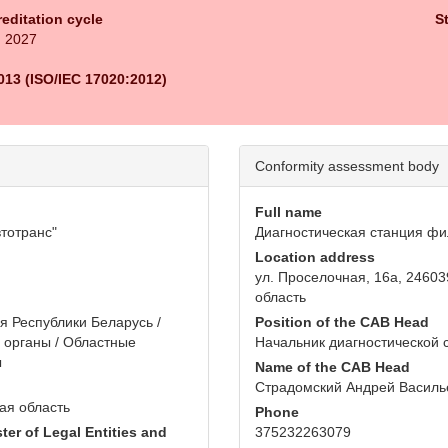
reditation cycle
S
, 2027
013 (ISO/IEC 17020:2012)
Conformity assessment body
Full name
тотранс"
Диагностическая станция фи
Location address
ул. Проселочная, 16а, 24603
область
 Республики Беларусь /
Position of the CAB Head
 органы / Областные
Начальник диагностической 
ы
Name of the CAB Head
Страдомский Андрей Василь
кая область
Phone
ter of Legal Entities and
375232263079