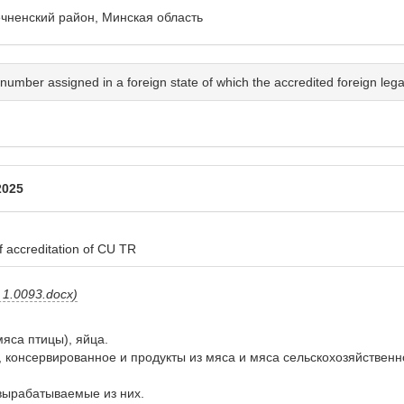
дечненский район, Минская область
number assigned in a foreign state of which the accredited foreign legal 
2025
 accreditation of CU TR
1.0093.docx)
са птицы), яйца.

консервированное и продукты из мяса и мяса сельскохозяйственно
ырабатываемые из них.
