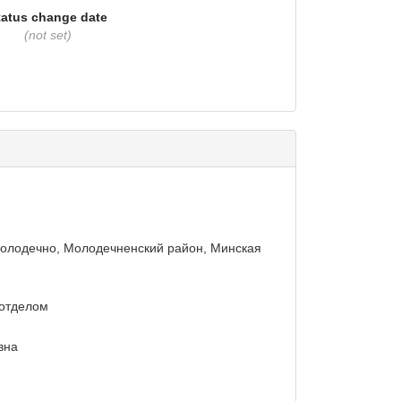
tatus change date
(not set)
. Молодечно, Молодечненский район, Минская
отделом
вна