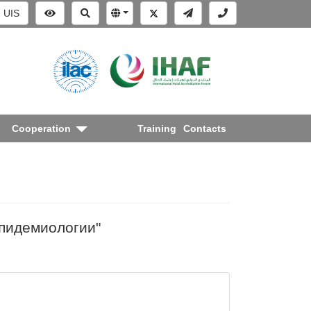
UIS
Cooperation
Training
Contacts
эпидемиологии"