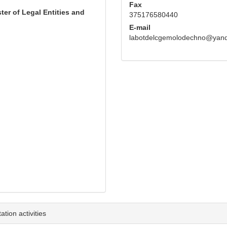
Fax
ter of Legal Entities and
375176580440
E-mail
labotdelcgemolodechno@yand
tion activities