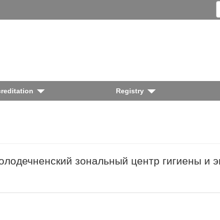
reditation
Registry
олодечненский зональный центр гигиены и 