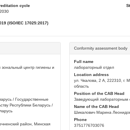
reditation cycle
S
 2030
019 (ISO/IEC 17025:2017)
Conformity assessment body
Full name
 зональный центр гигиены и
лабораторный отдел
Location address
ул. Чкалова, 2 А, 222310, г
область
Position of the CAB Head
арусь / Государственные
Заведующий лабораторным 
ству Республики Беларусь /
Name of the CAB Head
ларусь
Шикалович Марина Леонидо
Phone
дечненский район, Минская
3751776703076