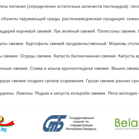
укты питания (определение остаточных количеств пестицидов); пест
 объекты окружающей среды; растениеводческая продукция; семен
льдерей корневой свежий. Лук зелёный свежий. Патиссоны свежие. 
ты свежие. Картофель свежий продовольственный. Морковь столова
 свежие. Огурцы свежие. Капуста белокочанная свежая. Капуста кр
енные свежие. Слива и алыча крупноплодная свежие. Вишня свежая
руши свежие поздних сроков созревания. Груши свежие ранних срок
дарины. Лимоны. Редька и капуста кольраби свежие. Репа молодая 