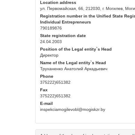
Location address
ул. Первомайская, 66, 212030, г. Могилев, Мог
Registration number in the Unified State Regis
Individual Entrepreneurs
790189876
State registration date
24.04.2003
Position of the Legal entity`s Head
Директор
Name of the Legal entity`s Head
Труханенко Анатолий Аркадьевич
Phone
375222)651382
Fax
375222)651382
E-mail
inspekciamogilevobl@mogiskzr.by