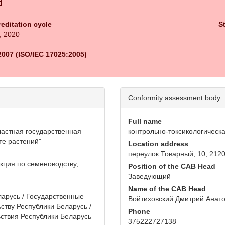
d
reditation cycle
S
, 2020
2007 (ISO/IEC 17025:2005)
Conformity assessment body
Full name
ластная государственная
контрольно-токсикологическ
те растений"
Location address
переулок Товарный, 10, 2120
кция по семеноводству,
Position of the CAB Head
Заведующий
Name of the CAB Head
арусь / Государственные
Войтиховский Дмитрий Анат
ству Республики Беларусь /
Phone
ьствия Республики Беларусь
375222727138