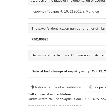
Address of the place of implementation of accredita
переулок Товарный, 10, 212001, г. Могилев
The payer’s identification number or other similar 
790189876
Decisions of the Technical Commission on Accreditat
Date of last change of registry entry: Oct 13, 
National scope of accreditation
Scope of
Full scope of accreditation
Приложение №1, редакция 01 от 13.05.2015, заме