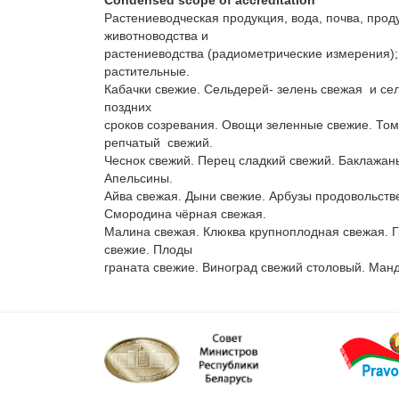
Condensed scope of accreditation
Растениеводческая продукция, вода, почва, прод
животноводства и 

растениеводства (радиометрические измерения);
растительные. 

Кабачки свежие. Сельдерей- зелень свежая  и се
поздних 

сроков созревания. Овощи зеленные свежие. Тома
репчатый  свежий. 

Чеснок свежий. Перец сладкий свежий. Баклажаны
Апельсины. 

Айва свежая. Дыни свежие. Арбузы продовольств
Смородина чёрная свежая. 

Малина свежая. Клюква крупноплодная свежая. Г
свежие. Плоды 

граната свежие. Виноград свежий столовый. Ман