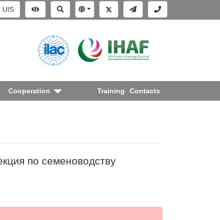
UIS
Cooperation
Training
Contacts
екция по семеноводству