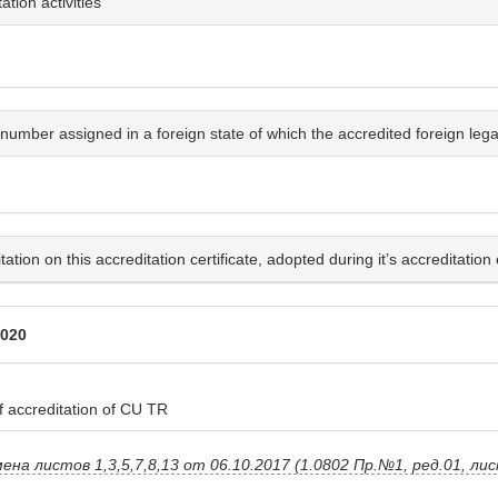
tion activities
number assigned in a foreign state of which the accredited foreign legal 
ion on this accreditation certificate, adopted during it’s accreditation 
2020
 accreditation of CU TR
на листов 1,3,5,7,8,13 от 06.10.2017 (1.0802 Пр.№1, ред.01, лист