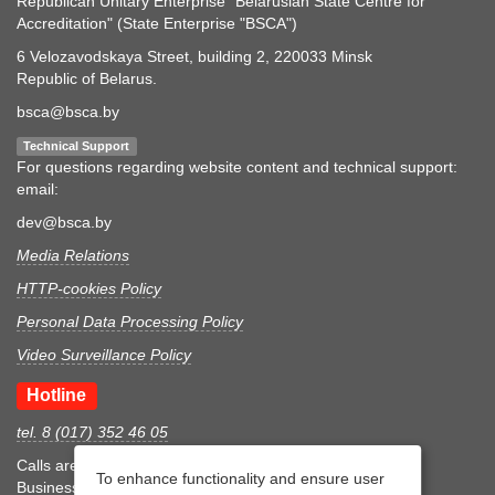
Republican Unitary Enterprise "Belarusian State Centre for
Accreditation" (State Enterprise "BSCA")
6 Velozavodskaya Street, building 2, 220033 Minsk
Republic of Belarus.
bsca@bsca.by
Technical Support
For questions regarding website content and technical support:
email:
dev@bsca.by
Media Relations
HTTP-cookies Policy
Personal Data Processing Policy
Video Surveillance Policy
Hotline
tel. 8 (017) 352 46 05
Calls are accepted during business hours
To enhance functionality and ensure user
Business hours