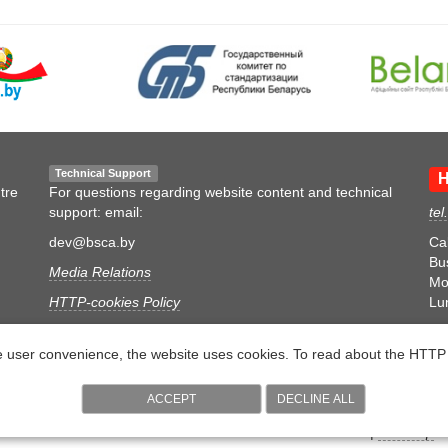
Technical Support
H
tre
For questions regarding website content and technical
support: email:
tel
dev@bsca.by
Ca
Bu
Media Relations
Mon
HTTP-cookies Policy
Lu
Personal Data Processing Policy
e user convenience, the website uses cookies. To read about the HTTP 
Video Surveillance Policy
ACCEPT
DECLINE ALL
© 2015 - 2026 Belarusian State Centre for Accreditation |
Site Map