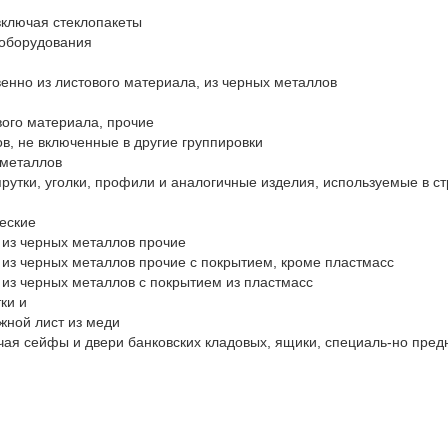
ключая стеклопакеты

оборудования 

нно из листового материала, из черных металлов

ого материала, прочие

в, не включенные в другие группировки

металлов

прутки, уголки, профили и аналогичные изделия, используемые в с
еские

 из черных металлов прочие

 из черных металлов прочие с покрытием, кроме пластмасс

 из черных металлов с покрытием из пластмасс

и и 

ной лист из меди

 сейфы и двери банковских кладовых, ящики, специаль-но предна