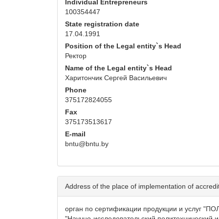
Individual Entrepreneurs
100354447
State registration date
17.04.1991
Position of the Legal entity`s Head
Ректор
Name of the Legal entity`s Head
Харитончик Сергей Васильевич
Phone
375172824055
Fax
375173513617
E-mail
bntu@bntu.by
Address of the place of implementation of accredita
орган по сертификации продукции и услуг "
"Научно-исследовательский политехнический и