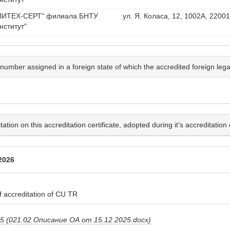
ПОЛИТЕХ-СЕРТ" филиала БНТУ
ул. Я. Коласа, 12, 1002А, 22001
нститут"
number assigned in a foreign state of which the accredited foreign legal 
ion on this accreditation certificate, adopted during it’s accreditation 
 2026
 accreditation of CU TR
 (021.02 Описание ОА от 15.12.2025.docx)