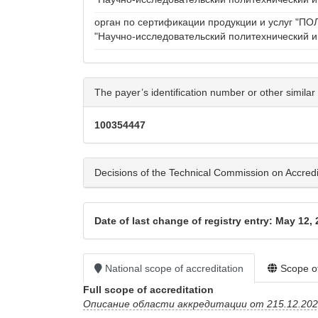
орган по сертификации продукции и услуг "
"Научно-исследовательский политехнический и
The payer’s identification number or other similar 
100354447
Decisions of the Technical Commission on Accreditat
Date of last change of registry entry: May 12,
National scope of accreditation
Scope of
Full scope of accreditation
Описание области аккредитации от 215.12.2025