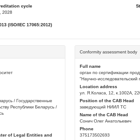
reditation cycle
S
, 2028
013 (ISO/IEC 17065:2012)
Conformity assessment body
Full name
рситет
орган по сертификации про
"Научно-исследовательский 
Location address
ул. Я.Коласа, 12, к.1002А, 22
арусь / Государственные
Position of the CAB Head
ству Республики Беларусь /
заведующий НИИЛ ТС
сь
Name of the CAB Head
Сонич Олег Анатольевич
Phone
ter of Legal Entities and
375173502693