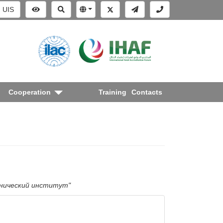
UIS
Cooperation
Training
Contacts
хнический институт"