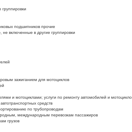
 группировки

иковых подшипников прочие

 не включенные в другие группировки

елей

кровым зажиганием для мотоциклов

й

илями и мотоциклами; услуги по ремонту автомобилей и мотоциклов
автотранспортных средств

спортированию по трубопроводам

ородным, международным перевозкам пассажиров

ам грузов
