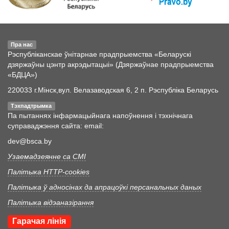
Пра нас
Рэспубліканскае ўнітарнае прадпрыемства «Беларускі
дзяржаўны цэнтр акрэдытацыі» (Дзяржаўнае прадпрыемства
«БДЦА»)
220033 г.Мінск,вул. Велазаводская 6, 2 п. Рэспубліка Беларусь
Тэхпадтрымка
Па пытаннях інфармацыйнага напоўнення і тэхнічнага
суправаджэння сайта: email:
dev@bsca.by
Узаемадзеянне са СМІ
Палітыка HTTP-cookies
Палітыка ў адносінах да апрацоўкі персанальных даных
Палітыка відэаназірання
Гарачая лінія