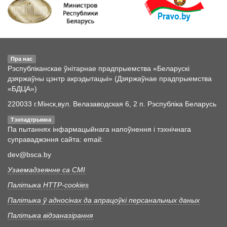
Пра нас
Рэспубліканскае ўнітарнае прадпрыемства «Беларускі
дзяржаўны цэнтр акрэдытацыі» (Дзяржаўнае прадпрыемства
«БДЦА»)
220033 г.Мінск,вул. Велазаводская 6, 2 п. Рэспубліка Беларусь
Тэхпадтрымка
Па пытаннях інфармацыйнага напоўнення і тэхнічнага
суправаджэння сайта: email:
dev@bsca.by
Узаемадзеянне са СМІ
Палітыка HTTP-cookies
Палітыка ў адносінах да апрацоўкі персанальных даных
Палітыка відэаназірання