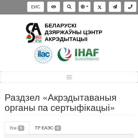
ЕИС
БЕЛАРУСКІ
ДЗЯРЖАЎНЫ ЦЭНТР
АКРЭДЫТАЦЫІ
Раздзел «Акрэдытаваныя
органы па сертыфікацыі»
Усе
ТР ЕАЭС
5
0