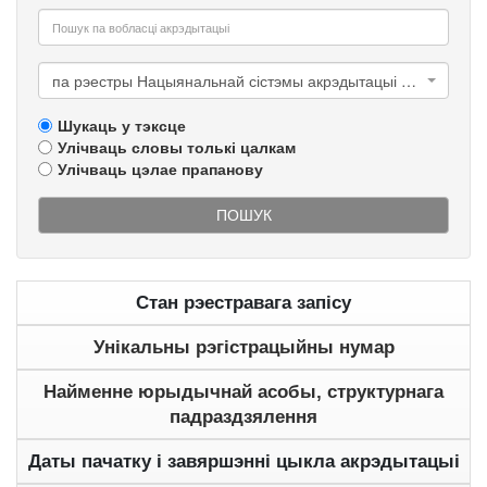
па рэестры Нацыянальнай сістэмы акрэдытацыі Рэспублікі Беларусь
Шукаць у тэксце
Улічваць словы толькі цалкам
Улічваць цэлае прапанову
ПОШУК
Стан рэестравага запісу
Унікальны рэгістрацыйны нумар
Найменне юрыдычнай асобы, структурнага
падраздзялення
Даты пачатку і завяршэнні цыкла акрэдытацыі