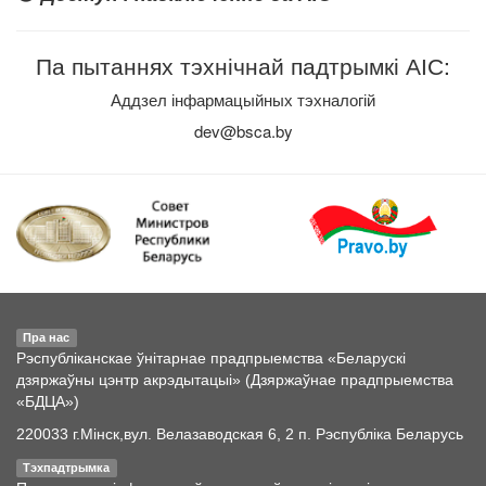
Па пытаннях тэхнічнай падтрымкі АІС:
Аддзел інфармацыйных тэхналогій
dev@bsca.by
Пра нас
Рэспубліканскае ўнітарнае прадпрыемства «Беларускі
дзяржаўны цэнтр акрэдытацыі» (Дзяржаўнае прадпрыемства
«БДЦА»)
220033 г.Мінск,вул. Велазаводская 6, 2 п. Рэспубліка Беларусь
Тэхпадтрымка