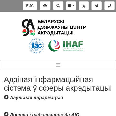
ЕИС
БЕЛАРУСКІ
ДЗЯРЖАЎНЫ ЦЭНТР
АКРЭДЫТАЦЫІ
Адзіная інфармацыйная
сістэма ў сферы акрэдытацыі
Агульная інфармацыя
Доступ і падключэнне да АІС