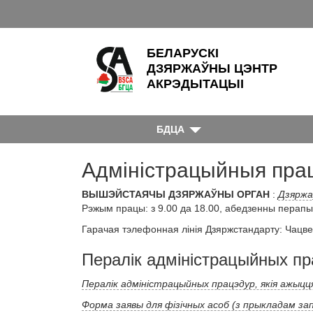
БЕЛАРУСКІ
ДЗЯРЖАЎНЫ ЦЭНТР
АКРЭДЫТАЦЫІ
БДЦА
Адміністрацыйныя пра
ВЫШЭЙСТАЯЧЫ ДЗЯРЖАЎНЫ ОРГАН
:
Дзяржа
Рэжым працы: з 9.00 да 18.00, абедзенны перапын
Гарачая тэлефонная лінія Дзяржстандарту: Чацвер
Пералік адміністрацыйных п
Пералік адміністрацыйных працэдур, якія ажыцц
Форма заявы для фізічных асоб (з прыкладам за