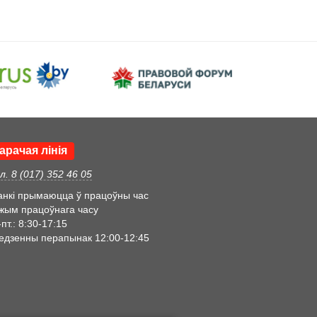
арачая лінія
л. 8 (017) 352 46 05
анкі прымаюцца ў працоўны час
жым працоўнага часу
пт.: 8:30-17:15
едзенны перапынак 12:00-12:45