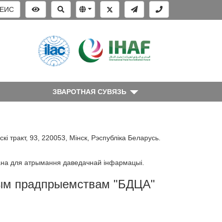
ЕИС
ЗВАРОТНАЯ СУВЯЗЬ
кі тракт, 93, 220053, Мінск, Рэспубліка Беларусь.
ачана для атрымання даведачнай інфармацыі.
ным прадпрыемствам "БДЦА"