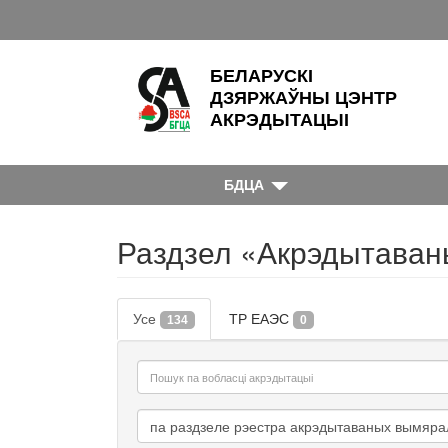
БЕЛАРУСКІ
ДЗЯРЖАЎНЫ ЦЭНТР
АКРЭДЫТАЦЫІ
БДЦА
Раздзел «Акрэдытаван
Усе
ТР ЕАЭС
134
0
па раздзеле рэестра акрэдытаваных вымяр