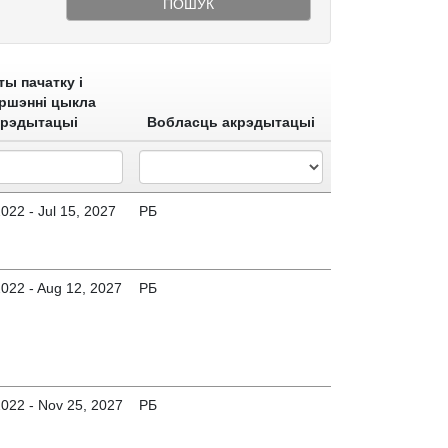
ПОШУК
ты пачатку і
ршэнні цыкла
крэдытацыі
Вобласць акрэдытацыі
2022 - Jul 15, 2027
РБ
2022 - Aug 12, 2027
РБ
2022 - Nov 25, 2027
РБ