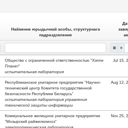
Да
Найменне юрыдычнай асобы, структурнага
завя
падраздзялення
а
Общество с ограниченной ответственностью "Хэппи
Jul 15, 
Планет"
испытательная лаборатория
Республиканское унитарное предприятие "Научно-
Aug 12, 
технический центр Комитета государственной
безопасности Республики Беларусь"
испытательная лаборатория управления
технической защиты информации
Коммунальное жилищное унитарное предприятие
Nov 25, 
"Мозырский райжилкомхоз"
электротехническая лаборатория