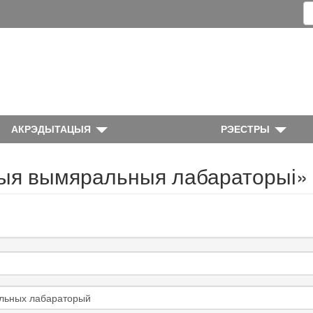
АКРЭДЫТАЦЫЯ
РЭЕСТРЫ
ыя вымяральныя лабараторыі»
альных лабараторый