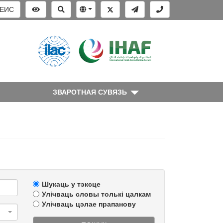
ЕИС
ЗВАРОТНАЯ СУВЯЗЬ
Шукаць у тэксце
Улічваць словы толькі цалкам
Улічваць цэлае прапанову