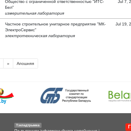
Общество с ограниченной ответственностью "ИТС-
Jul 7, 
Бел"
измерительная лаборатория
Частное строительное унитарное предприятие "МК-
Jul 19, 
ЭлектроСервис"
электротехническая лаборатория
»
Апошняя
Тэхпадтрымка
Г
Па пытаннях інфармацыйнага напоўнення і