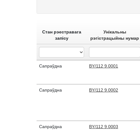
Стан рэестравага
Унікальны
запісу
рэгістрацыйны нумар
Сапраўдна
BY/112 9.0001
Сапраўдна
BY/112 9.0002
Сапраўдна
BY/112 9.0003